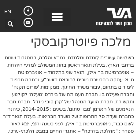
EN
מלכה פיוטרקובסקי
כשלושה עשורים לומדת ומלמדת, גמרא והלכה, במסגרות שונות
ברחבי הארץ. בעלת תואר ראשון בחוג המשולב למדעי היהדות
– אוניברסיטת בר אילן, ותואר שני בתלמוד – אוניברסיטת
ת"א. עסקה בהכשרת מורים להוראת תושב"ע, וכתבה תכניות
לימודים בתחום, עבור משרד החינוך. ממקימות 'פורום תקנה'
וחברה פעילה בו. חברת העמותה של ביה"ס 'מעלה' לקולנוע
ותקשורת. חברת הוועד המנהל של 'קרן קובי מנדל'. חברת חבר
הנאמנים של הארגון 'מבוי סתום'. בשנים : 2014-2015, כיהנה
כחברת וועדת סל התרופות של משרד הבריאות. בעלת תואר ד"ר
לשם כבוד, מאוניברסיטת בר אילן. לפני כשנה וחצי, יצא לאור
ספרה : "מהלכת בדרכה" – אתגרי החיים במבט הלכתי-ערכי.